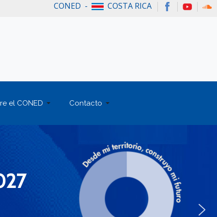
CONED -
COSTA RICA
re el CONED
Contacto
027