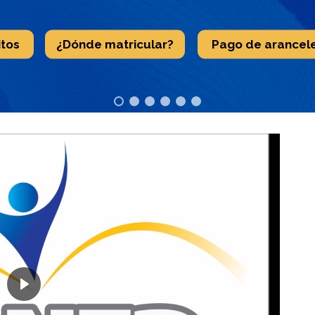
itos
¿Dónde matricular?
Pago de arancel