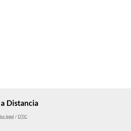
a Distancia
iso legal
/
DTIC