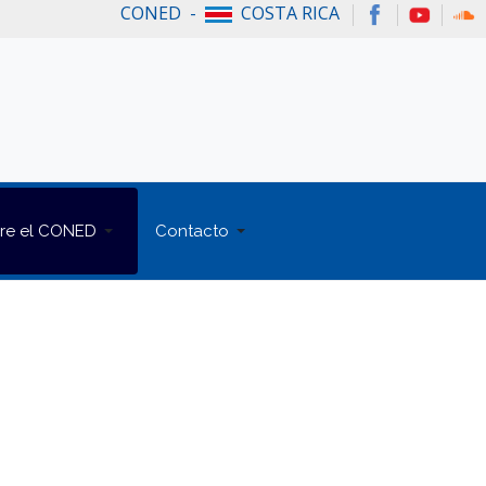
CONED -
COSTA RICA
re el CONED
Contacto