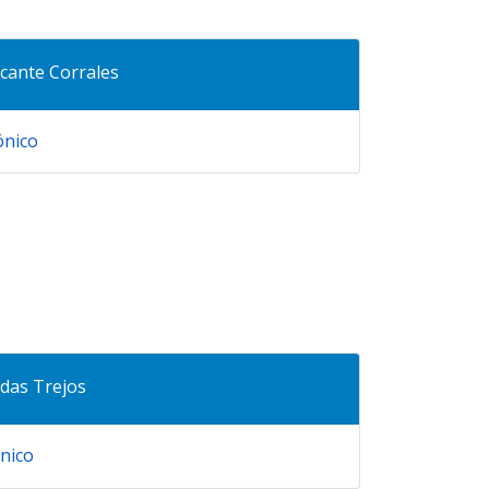
cante Corrales
ónico
rdas Trejos
ónico