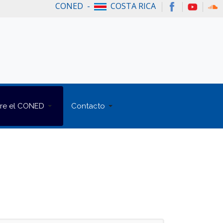
CONED -
COSTA RICA
re el CONED
Contacto